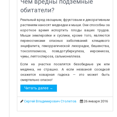
Чем вредны подземные
обитатели?
Реальный вред овощным, фруктовым и декоративным
растениям наносят медведки и мыши. Они способны за
короткое время испортить плоды ваших трудов.
Мыши землеройки и суслики, кроме того, являются
переносчиками опасных заболеваний: клещевого
энцефалита, геморрагической лихорадки, бешенства,
токсоплазмоза, псевдотуберкулеза, иерсиниоза,
чумы, лептоспироза, сальмонеллеза.
Если на участке поселятся безобидные уж или
медянка, не страшно. А если незваной соседкой
окажется коварная гадюка — это может быть
смертельно опасно!
Читать далее →
Сергей Владимирович Столетов
26 января 2016