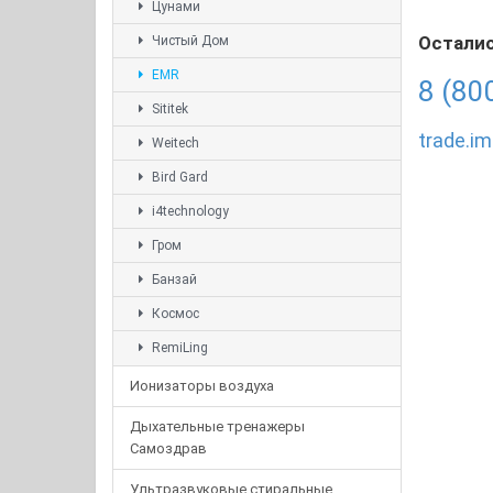
Цунами
Осталис
Чистый Дом
EMR
8 (80
Sititek
trade.i
Weitech
Bird Gard
i4technology
Гром
Банзай
Космос
RemiLing
Ионизаторы воздуха
Дыхательные тренажеры
Самоздрав
Ультразвуковые стиральные