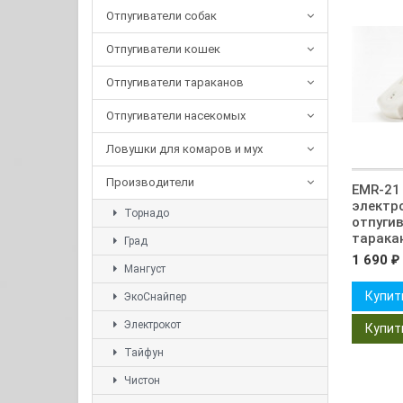
Отпугиватели собак
Отпугиватели кошек
Отпугиватели тараканов
Отпугиватели насекомых
Ловушки для комаров и мух
Производители
EMR-21 
электр
Торнадо
отпугив
тарака
Град
1 690
₽
Мангуст
Купит
ЭкоСнайпер
Электрокот
Тайфун
Чистон