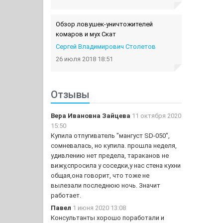
Обзор ловушек-уничтожителей
комаров и мух Скат
Сергей Владимирович Столетов
26 июля 2018 18:51
Отзывы
Вера Ивановна Зайцева
11 октября 2020
15:50
Купила отпугиватель "мангуст SD-050",
сомневалась, но купила. прошла неделя,
удивлению нет предела, тараканов не
вижу,спросила у соседки,у нас стена кухни
общая,она говорит, что тоже не
вылезали последнюю ночь. Значит
работает.
Павел
1 июня 2020 13:08
Консультанты хорошо поработали и