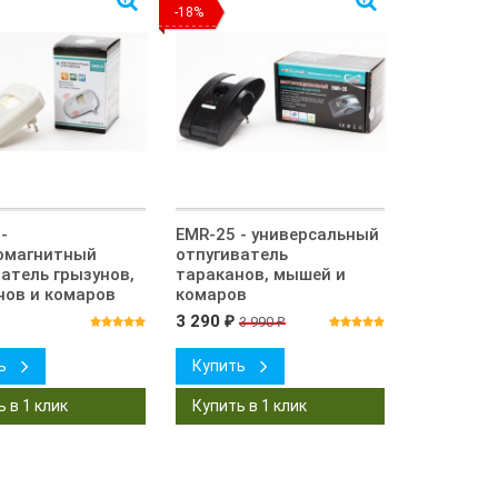
-18%
-
EMR-25 - универсальный
омагнитный
отпугиватель
атель грызунов,
тараканов, мышей и
нов и комаров
комаров
3 290
3 990
₽
₽
ь
Купить