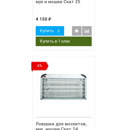
мух и мошки Скат 25
4 150
₽
Купить
-8%
Ловушка для москитов,
мух, мошки Скат 24