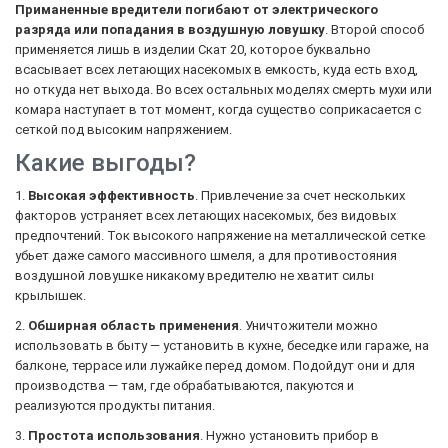
Приманенные вредители погибают от электрического
разряда или попадания в воздушную ловушку
. Второй способ
применяется лишь в изделии Скат 20, которое буквально
всасывает всех летающих насекомых в емкость, куда есть вход,
но откуда нет выхода. Во всех остальных моделях смерть мухи или
комара наступает в тот момент, когда существо соприкасается с
сеткой под высоким напряжением.
Какие выгоды?
1.
Высокая эффективность
. Привлечение за счет нескольких
факторов устраняет всех летающих насекомых, без видовых
предпочтений. Ток высокого напряжение на металлической сетке
убьет даже самого массивного шмеля, а для противостояния
воздушной ловушке никакому вредителю не хватит силы
крылышек.
2.
Обширная область применения
. Уничтожители можно
использовать в быту — установить в кухне, беседке или гараже, на
балконе, террасе или лужайке перед домом. Подойдут они и для
производства — там, где обрабатываются, пакуются и
реализуются продукты питания.
3.
Простота использования
. Нужно установить прибор в