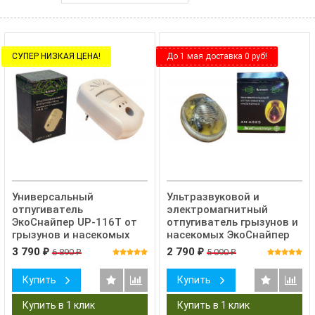
СУПЕР НИЗКАЯ ЦЕНА!
До 1 мая доставка 0 руб!
Универсальный
Ультразвуковой и
отпугиватель
электромагнитный
ЭкоСнайпер UP-116T от
отпугиватель грызунов и
грызунов и насекомых
насекомых ЭкоСнайпер
AN-A325
3 790
2 790
6 890
5 090
₽
₽
₽
₽
Купить
Купить