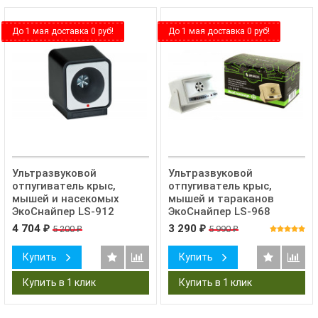
До 1 мая доставка 0 руб!
До 1 мая доставка 0 руб!
Ультразвуковой
​Ультразвуковой
отпугиватель крыс,
отпугиватель крыс,
мышей и насекомых
мышей и тараканов
ЭкоСнайпер LS-912
ЭкоСнайпер LS-968
4 704
3 290
5 200
5 990
₽
₽
₽
₽
Купить
Купить