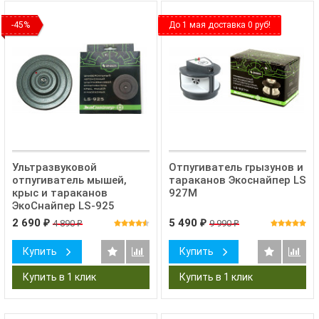
-45%
До 1 мая доставка 0 руб!
Ультразвуковой
Отпугиватель грызунов и
отпугиватель мышей,
тараканов Экоснайпер LS
крыс и тараканов
927M
ЭкоСнайпер LS-925
2 690
5 490
4 890
9 990
₽
₽
₽
₽
Купить
Купить