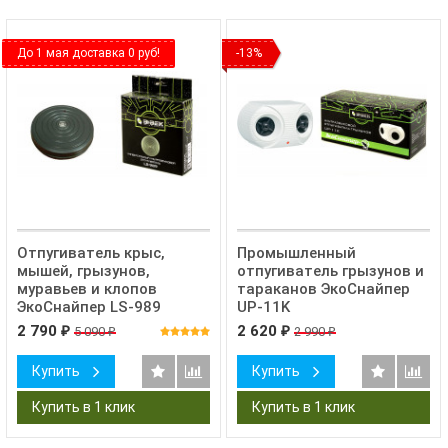
До 1 мая доставка 0 руб!
-13%
Отпугиватель крыс,
Промышленный
мышей, грызунов,
отпугиватель грызунов и
муравьев и клопов
тараканов ЭкоСнайпер
ЭкоСнайпер LS-989
UP-11K
2 790
2 620
5 090
2 990
₽
₽
₽
₽
Купить
Купить