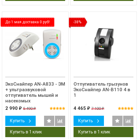
До 1 мая доставка 0 руб!
-38%
ЭкоСнайпер AN-A833 - ЭМ
Отпугиватель грызунов
+ ультразвуковой
ЭкоСнайпер AN-B110 4 в
отпугиватель мышей и
1
насекомых
2 990
4 465
5 490
7 100
₽
₽
₽
₽
Купить
Купить