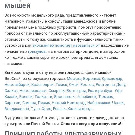
мышей
Возможности модельного ряда, представленного интернет
магазином, грамотные консультаций менеджеров и вполне
приемлемая цена подобных устройств, помогут приобретению
прибора оптимального по эксплуатационным характеристикам и
стоимости. К тому же, компактность и функциональность таких
устройств как
экоснайпер помогает избавиться от
надоедливых и
ненасытных
грызунов
, и в многоквартирном доме, и загородном
коттедже в самые короткие сроки, без вреда для домашних
питомцев.
Вы можете купить отпугиватели грызунов: крыс и мышей
ЭкоСнайпер следующих городах:
Москва
,
Воронеж
,
Краснодар
,
Новосибирск
,
Красноярск
,
Томск
,
Омск
,
Ростов
,
Ростов-на-Дону
,
Сальск
,
Новочеркасск
,
Сызрань
,
Волгоград
,
Екатеринбург
,
Уфа
,
Казань
,
Брянск
,
Тольятти
,
Ярославль
,
Челябинск
,
Тюмень
,
Саратов
,
Самара
,
Пермь
,
Нижний Новгород
,
Набережные Челны
,
Владикавказ
,
Тула
,
Орел
,
Рязань
,
Калининград
.
В других городах действует доставка в пункт выдачи, доставка
курьером или Почтой России.
Оплата всегда при получении!
Принцип работы ультразвуковых