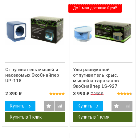
До 1 мая доставка 0 руб!
Отпугиватель мышей и
Ультразвуковой
насекомых ЭкоСнайпер
отпугиватель крыс,
UP-118
мышей и тараканов
ЭкоСнайпер LS-927
2 390
3 990
7 290
₽
₽
₽
Купить
Купить