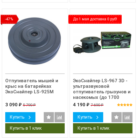
-47%
До 1 мая доставка 0 руб!
Отпугиватель мышей и
ЭкоСнайпер LS-967 3D -
крыс на батарейках
ультразвуковой
ЭкоСнайпер LS-925M
отпугиватель грызунов и
насекомых (до 1700
куб.м.!)
3 090
4 190
5 790
7 690
₽
₽
₽
₽
Купить
Купить