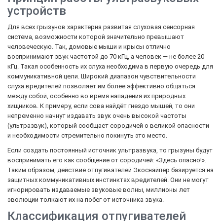
устройств
Для всех грызунов характерна развитая слуховая сенсорная
система, возможности которой значительно превышают
человеческую. Так, домовые мыши и крысы отлично
воспринимают звук частотой до 70 кГц, а человек — не более 20
кГц. Такая особенность их слуха необходима в первую очередь для
коммуникативной цели. Широкий диапазон чувствительности
слуха вредителей позволяет им более эффективно общаться
между собой, особенно во время нападения их природных
хищников. К примеру, если сова найдёт гнездо мышей, то они
непременно начнут издавать звук очень высокой частоты
(ультразвук), который сообщает сородичей о великой опасности
и необходимости стремительно покинуть это место.
Если создать постоянный источник ультразвука, то грызуны будут
воспринимать его как сообщение от сородичей: «Здесь опасно!».
Таким образом, действие отпугивателей Экоснайпер базируется на
защитных коммуникативных инстинктах вредителей. Они не могут
игнорировать издаваемые звуковые волны, миллионы лет
эволюции толкают их на побег от источника звука.
Классификация отпугивателей