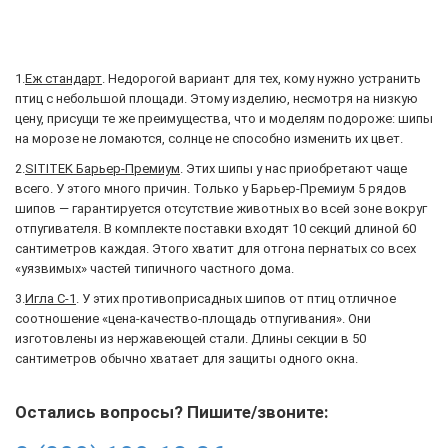
1.
Еж стандарт
. Недорогой вариант для тех, кому нужно устранить
птиц с небольшой площади. Этому изделию, несмотря на низкую
цену, присущи те же преимущества, что и моделям подороже: шипы
на морозе не ломаются, солнце не способно изменить их цвет.
2.
SITITEK Барьер-Премиум
. Этих шипы у нас приобретают чаще
всего. У этого много причин. Только у Барьер-Премиум 5 рядов
шипов — гарантируется отсутствие животных во всей зоне вокруг
отпугивателя. В комплекте поставки входят 10 секций длиной 60
сантиметров каждая. Этого хватит для отгона пернатых со всех
«уязвимых» частей типичного частного дома.
3.
Игла С-1
. У этих противоприсадных шипов от птиц отличное
соотношение «цена-качество-площадь отпугивания». Они
изготовлены из нержавеющей стали. Длины секции в 50
сантиметров обычно хватает для защиты одного окна.
Остались вопросы? Пишите/звоните: