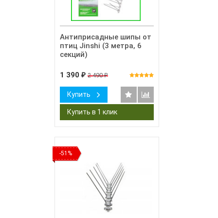
Антиприсадные шипы от
птиц Jinshi (3 метра, 6
секций)
1 390
2 490
₽
₽
Купить
-51%