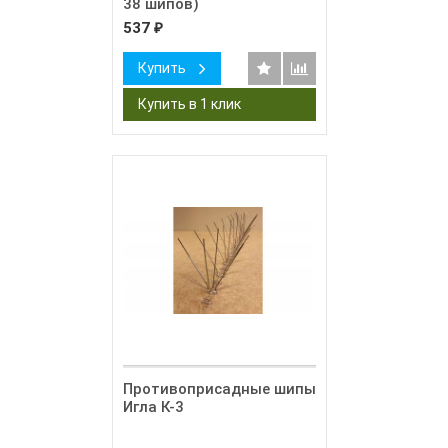
38 шипов)
537
₽
Купить
Противоприсадные шипы
Игла К-3