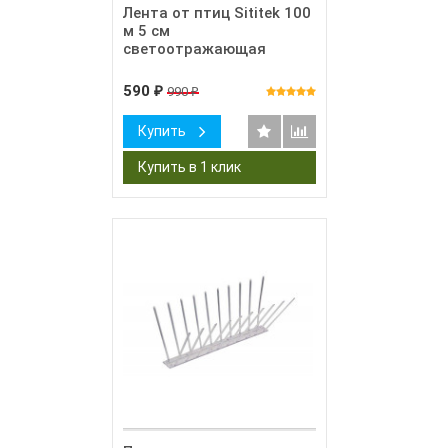
Лента от птиц Sititek 100
м 5 см
светоотражающая
590
990
₽
₽
Купить