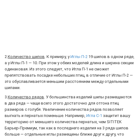
2.
Количество шипов
. К примеру, у
Иглы П-2
19 шипов в одном ряде,
а у Иглы П-1 — 10. При этом у обеих моделей длина и ширина секции
одинаковая. Из этого следует, что Игла П-1 не сможет
препятствовать посадке небольших птиц, в отличие от Иглы П-2 —
это обуславливается меньшим расстоянием между отдельными
шипами.
3.
Количество рядов
. У большинства изделий шипы размещаются
в два ряда — чаще всего этого достаточно для отгона птиц
размеров с голубя. Увеличение количества рядов позволяет
выгнать и пернатых поменьше. Например,
Игла С-1
защитит вашу
территорию от меньшего количества пернатых, чем SITITEK
Барьер-Премиум, так как в последнего изделия на 3 ряда шипов
больше — отдельные иглы размещены ближе друг к другу, что