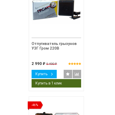
Отпугиватель грызунов
УЗГ Гром 220В
2 990
5 490
₽
₽
Купить
-46%