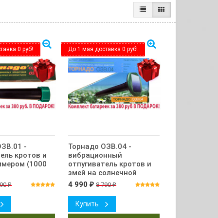
тавка 0 руб!
До 1 мая доставка 0 руб!
ЗВ.01 -
Торнадо ОЗВ.04 -
ель кротов и
вибрационный
ммером (1000
отпугиватель кротов и
змей на солнечной
батарее
4 990
090
8 790
₽
₽
₽
Купить