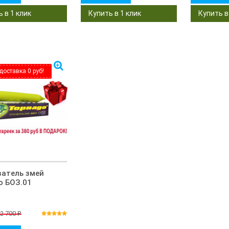
доставка 0 руб!
ватель змей
о БОЗ.01
2 700
₽