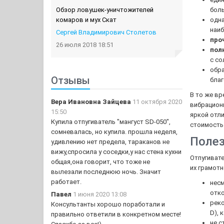
Обзор ловушек-уничтожителей
боль
комаров и мух Скат
одна
наи
Сергей Владимирович Столетов
про
26 июля 2018 18:51
пол
с со
обр
Отзывы
бла
В то же вр
Вера Ивановна Зайцева
11 октября 2020
вибрационн
15:50
яркой отли
Купила отпугиватель "мангуст SD-050",
стоимость 
сомневалась, но купила. прошла неделя,
Полез
удивлению нет предела, тараканов не
вижу,спросила у соседки,у нас стена кухни
Отпугивате
общая,она говорит, что тоже не
их грамотн
вылезали последнюю ночь. Значит
работает.
несм
отко
Павел
1 июня 2020 13:08
реко
Консультанты хорошо поработали и
D), 
правильно ответили в конкретном месте!
не с