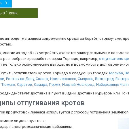
ь
ые интернет магазином современные средства борьбы с грызунами, п
ностью.
, многие из подобных устройств являются универсальными и позволяю
 а разнообразие разработок серии Торнадо, например,
отпугиватель кр
ет не только экономические выгоды, но и возможность долговременног
 купить отпугиватели кротов Торнадо в следующих городах:
Москва
,
В
ов
,
Ростов-на-Дону
,
Сальск
,
Новочеркасск
,
Сызрань
,
Волгоград
,
Екатер
,
Тюмень
,
Саратов
,
Самара
,
Пермь
,
Нижний Новгород
,
Набережные Чел
ородах действует доставка в пункт выдачи, доставка курьером или Поч
ипы отпугивания кротов
той продуктовой линейки используется 2 способы устранения землекоп
помощи звукоизлучателя;
одаря электромеханическим вибрациям.