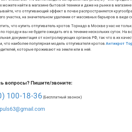
х можете найти в магазине бытовой техники и даже на рынке в магазин
ывайте, что отпугивающий эффект в почве распространяется кругообра
го участка, на значительном удалении от массивных барьеров в виде 
тить, что купить отпугиватель кротов Торнадо в Москве у нас не тольк
по городу и вы не будете ожидать его в течение нескольких суток. На 
ьная документация от контролирующих органов РФ, так что в их качес
м, что наиболее популярная модель отпугивателя кротов
Антикрот Тор
дителей, которые проживают на земле или в ней.
ь вопросы? Пишите/звоните:
0) 100-18-36
(Бесплатный звонок)
mpuls63@gmail.com