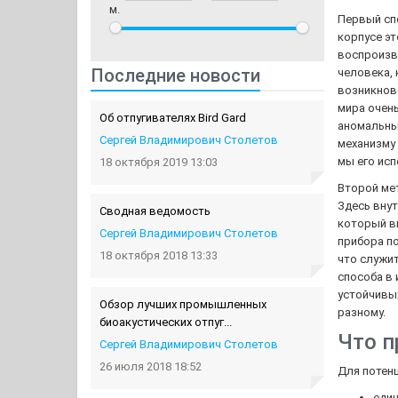
м.
Первый сп
корпусе эт
воспроизво
Последние новости
человека, 
возникнов
мира очень
Об отпугивателях Bird Gard
аномальных
Сергей Владимирович Столетов
механизму 
мы его исп
18 октября 2019 13:03
Второй ме
Здесь внут
Сводная ведомость
который ви
Сергей Владимирович Столетов
прибора по
18 октября 2018 13:33
что служит
способа в 
устойчивых
Обзор лучших промышленных
разному.
биоакустических отпуг...
Что п
Сергей Владимирович Столетов
26 июля 2018 18:52
Для потен
еди