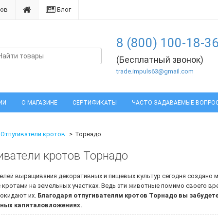
нов
Блог
8 (800) 100-18-3
(Бесплатный звонок)
trade.impuls63@gmail.com
ИИ
О МАГАЗИНЕ
СЕРТИФИКАТЫ
ЧАСТО ЗАДАВАЕМЫЕ ВОПРО
Отпугиватели кротов
Торнадо
иватели кротов Торнадо
елей выращивания декоративных и пищевых культур сегодня создано м
 кротами на земельных участках. Ведь эти животные помимо своего в
покидают их.
Благодаря отпугивателям кротов Торнадо вы забудете
ных капиталовложениях.