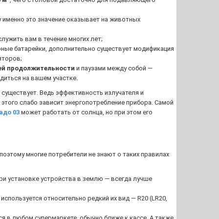
ку именно это значение оказывает на животных
служить вам в течение многих лет;
рные батарейки, дополнительно существует модификация
яторов;
ей продолжительности
и паузами между собой —
диться на вашем участке.
 существует. Ведь эффективность излучателя и
 этого слабо зависит энергопотребление прибора. Самой
адо 03
может работать от солнца, но при этом его
оэтому многие потребители не знают о таких правилах
ри установке устройства в землю — всегда лучше
используется относительно редкий их вид — R20 (LR20,
тся в любом супермаркете, обычно ближе к кассе. А также