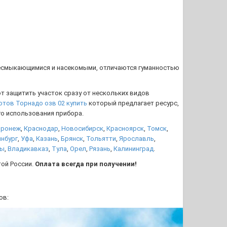
ресмыкающимися и насекомыми, отличаются гуманностью
т защитить участок сразу от нескольких видов
отов Торнадо озв 02 купить
который предлагает ресурс,
о использования прибора.
оронеж
,
Краснодар
,
Новосибирск
,
Красноярск
,
Томск
,
инбург
,
Уфа
,
Казань
,
Брянск
,
Тольятти
,
Ярославль
,
ны
,
Владикавказ
,
Тула
,
Орел
,
Рязань
,
Калининград
.
той России.
Оплата всегда при получении!
ов: