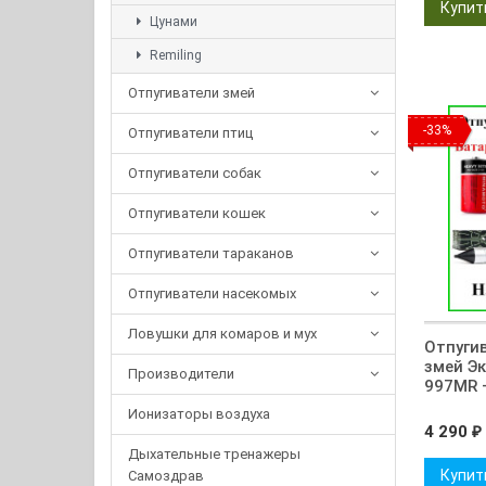
Цунами
Remiling
Отпугиватели змей
-33%
Отпугиватели птиц
Отпугиватели собак
Отпугиватели кошек
Отпугиватели тараканов
Отпугиватели насекомых
Ловушки для комаров и мух
Отпуги
змей Э
Производители
997MR 
Ионизаторы воздуха
4 290
₽
Дыхательные тренажеры
Купит
Самоздрав