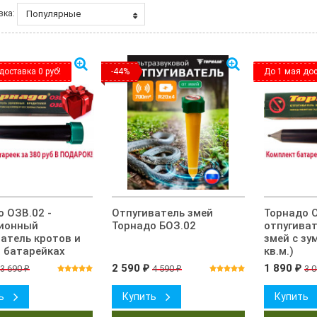
Популярные
вка:
доставка 0 руб!
-44%
До 1 мая дос
 ОЗВ.02 -
Отпугиватель змей
Торнадо О
ионный
Торнадо БОЗ.02
отпугиват
атель кротов и
змей с зу
а батарейках
кв.м.)
2 590
1 890
3 690
4 590
3 
₽
₽
₽
₽
ь
Купить
Купить