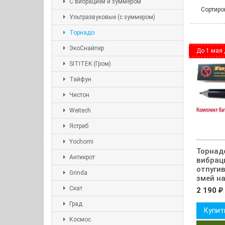
С вибрацией и зуммером
Сортиро
Ультразвуковые (с зуммером)
Торнадо
ЭкоСнайпер
До 1 мая 
SITITEK (Гром)
Тайфун
Чистон
Weitech
Ястреб
Yochomi
Торнадо
Антикрот
вибрац
отпугив
Grinda
змей н
Скат
2 190
₽
Град
Купит
Космос