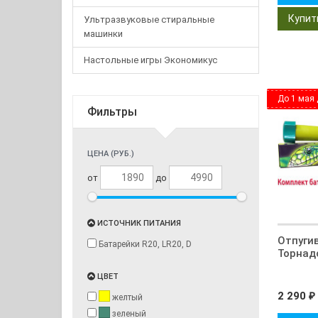
Ультразвуковые стиральные
машинки
Настольные игры Экономикус
До 1 мая 
Фильтры
ЦЕНА (РУБ.)
от
до
ИСТОЧНИК ПИТАНИЯ
Отпуги
Батарейки R20, LR20, D
Торнад
ЦВЕТ
2 290
₽
желтый
зеленый