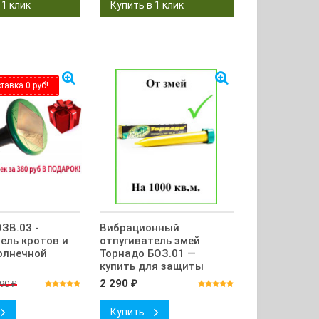
тавка 0 руб!
ЗВ.03 -
Вибрационный
ель кротов и
отпугиватель змей
олнечной
Торнадо БОЗ.01 —
купить для защиты
участка
2 290
490
₽
₽
Купить