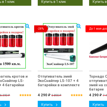
-28%
До 1 мая дос
ватель кротов и
Отпугиватель змей
Торнадо О
коСнайпер LS-
ЭкоСнайпер LS-107 + 4
отпугиват
+ 4 батарейки
батарейки в комплекте
змей на с
батарее
4 290
4 290
6 390
5 890
7 
₽
₽
₽
₽
ь
Купить
Купить