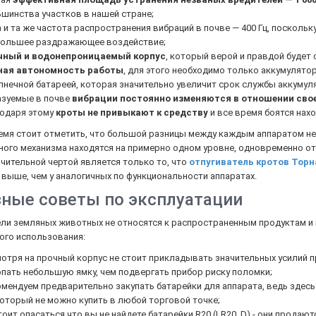
шинства участков в нашей стране;
 и та же частота распространения вибраций в почве — 400 Гц, посколь
большее раздражающее воздействие;
чный и водонепроницаемый корпус
, который верой и правдой будет 
ная автономность работы
, для этого необходимо только аккумулято
лнечной батареей, которая значительно увеличит срок службы аккумул
азуемые в почве
вибрации постоянно изменяются в отношении сво
годаря этому
кроты не привыкают к средству
и все время боятся нахо
емя стоит отметить, что большой разницы между каждым аппаратом не
ого механизма находятся на примерно одном уровне, одновременно от
чительной чертой является только то, что
отпугиватель кротов Торн
выше, чем у аналогичных по функциональности аппаратах.
ные советы по эксплуатации
ли земляных животных не относятся к распространенным продуктам и п
ого использования:
отря на прочный корпус не стоит прикладывать значительных усилий п
пать небольшую ямку, чем подвергать прибор риску поломки;
мендуем предварительно закупать батарейки для аппарата, ведь здесь 
который не можно купить в любой торговой точке;
тоит опасаться что вы не найдете батарейки R20 (LR20, D) - они продаю