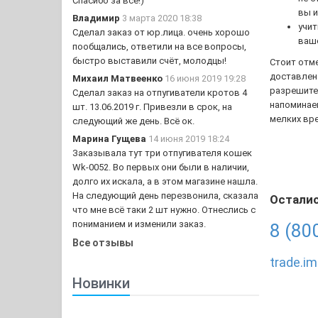
Спасибо за все!)
вы и
Владимир
3 марта 2020 18:38
учит
Сделал заказ от юр.лица. очень хорошо
ваше
пообщались, ответили на все вопросы,
быстро выставили счёт, молодцы!
Стоит отме
доставлен 
Михаил Матвеенко
16 июня 2019 19:28
разрешител
Сделал заказ на отпугиватели кротов 4
напоминае
шт. 13.06.2019 г. Привезли в срок, на
мелких вре
следующий же день. Всё ок.
Марина Гущева
14 июня 2019 18:24
Заказывала тут три отпугивателя кошек
Wk-0052. Во первых они были в наличии,
долго их искала, а в этом магазине нашла.
На следующий день перезвонила, сказала
Осталис
что мне всё таки 2 шт нужно. Отнеслись с
пониманием и изменили заказ.
8 (80
Все отзывы
trade.i
Новинки