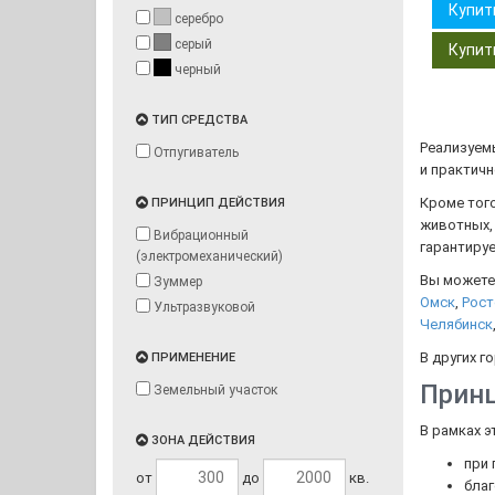
Купит
серебро
серый
черный
ТИП СРЕДСТВА
Реализуем
Отпугиватель
и практич
Кроме того
ПРИНЦИП ДЕЙСТВИЯ
животных,
Вибрационный
гарантиру
(электромеханический)
Вы можете
Зуммер
Омск
,
Рост
Ультразвуковой
Челябинск
В других г
ПРИМЕНЕНИЕ
Принц
Земельный участок
В рамках э
ЗОНА ДЕЙСТВИЯ
при 
от
до
кв.
благ