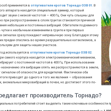
особ применяется в
отпугивателе кротов Торнадо ОЗВ 01
. В
ого аппарата находится специальный зуммер, который
дит звуки с низкой частотой — 400 Гц. Они чуть слышны для
но при распространении в слоях грунтах становятся причиной
ения небольших и постоянных вибраций. Обитатели подземного
 чутки к необычным изменениям в грунте и при первых
 сигналах сразу покидают непривычную зону. Благодаря этому
их предки спаслись во время разрушительных катаклизмов, а
ользуем для защиты наших участков.
тод используется в
отпугивателе кротов Торнадо ОЗВ 02
.
ри самого корпуса находится электромеханический механизм,
брирует с постоянной частотой в 400 Гц. При использовании
 назначению эти вибрации опять же распространяются в земле,
 сигналом об опасности для вредителей. Фактически оба
итоге приводят до одного и того же явления — образования
, аномальных микровибраций в почве, но достигают этого по-
редлагает производитель Торнадо?
циальных потребителей стоит выделить такие ключевые особенности п
ная
эффективная площадь устранения незваных вредителей — 1 000