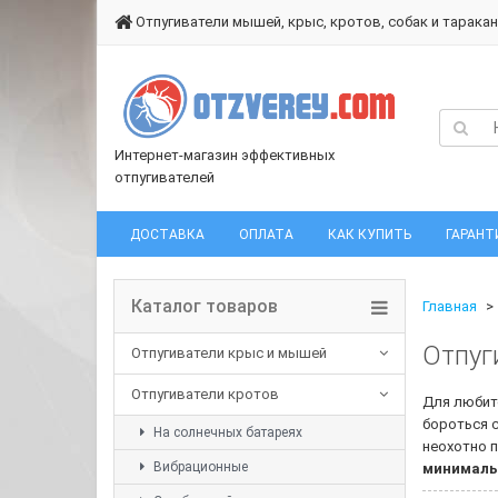
Отпугиватели мышей, крыс, кротов, собак и тарака
Интернет-магазин эффективных
отпугивателей
ДОСТАВКА
ОПЛАТА
КАК КУПИТЬ
ГАРАНТ
Каталог товаров
Главная
Отпуг
Отпугиватели крыс и мышей
Отпугиватели кротов
Для любит
бороться с
На солнечных батареях
неохотно 
Вибрационные
минималь