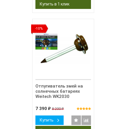
-10%
Отпугиватель змей на
солнечных батареях
Weitech WK2030
7 390
8 200
₽
₽
Купить