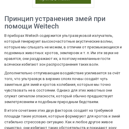
Принцип устранения змей при
помощи Weitech
В приборах Weitech содержится ультразвуковой излучатель,
который генерирует высокочастотные акустические волны,
которые мы слышать не можем, в отличии от пресмыкающихся и
подземных животных: кротов, землероек и т. п. Им эти звуки не
нравятся, они раздражают их, а поэтому нежеланные гости
всячески избегают зон распространения таких волн.
Дополнительно отпугивающее воздействие усиливается за счёт
того, что ультразвук в верхних слоях почвы создаёт чуть
заметные для змей и кротов колебания, которые мы точно
чувствовать не в состоянии. Однако для этих животных они
служат сигналом опасности, который обычно предшествует
землетрясениям и подобным природным бедствиям.
В итоге сочетание этих двух факторов создаёт на требуемой
площади такие условия, которые формируют для кротов и змей
стабильно стрессовую ситуацию. Как и любое другое живое
существо, они избегают таких обстоятельств и покидают зону