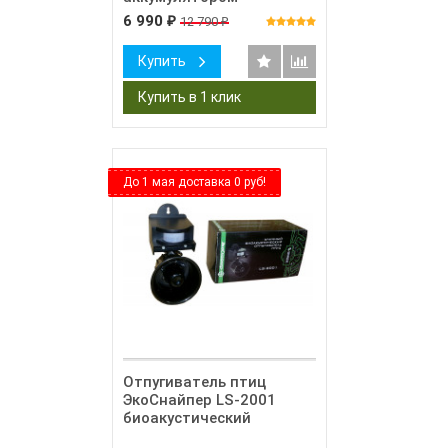
6 990
12 790
₽
₽
Купить
До 1 мая доставка 0 руб!
Отпугиватель птиц
ЭкоСнайпер LS-2001
биоакустический