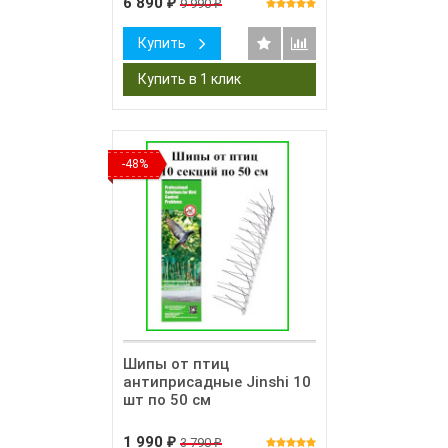
6 890
9 990
₽
₽
Купить
-48%
Шипы от птиц
антиприсадные Jinshi 10
шт по 50 см
1 990
3 790
₽
₽