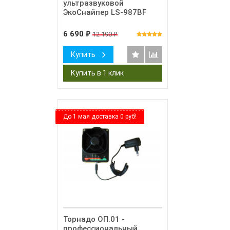
ультразвуковой
ЭкоСнайпер LS-987BF
6 690
12 190
₽
₽
Купить
До 1 мая доставка 0 руб!
Торнадо ОП.01 -
профессиональный