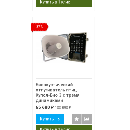
-37%
Биоакустический
отпугиватель птиц
Купол-Био 3 с тремя
динамиками
65 680
103 890
₽
₽
Купить