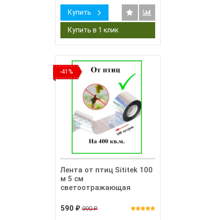
Купить
-41%
Лента от птиц Sititek 100
м 5 см
светоотражающая
590
990
₽
₽