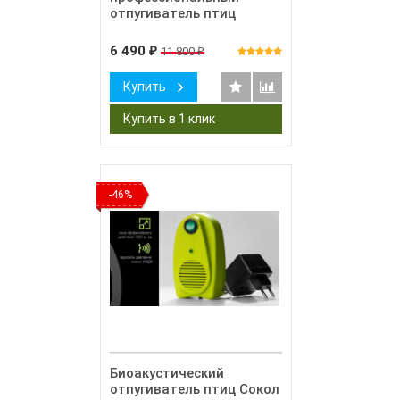
отпугиватель птиц
6 490
11 800
₽
₽
Купить
-46%
Биоакустический
отпугиватель птиц Сокол