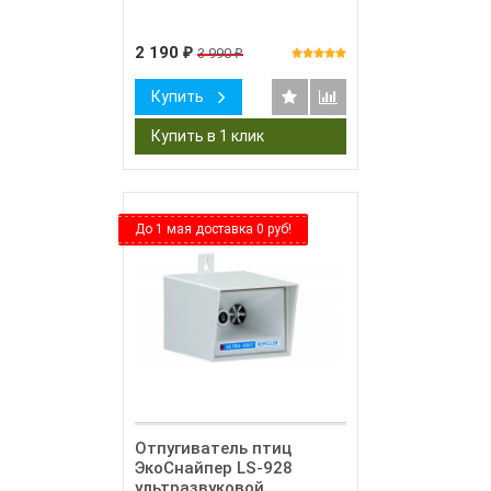
2 190
3 990
₽
₽
Купить
До 1 мая доставка 0 руб!
Отпугиватель птиц
ЭкоСнайпер LS-928
ультразвуковой