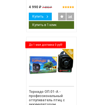
4 990
7 890
₽
₽
Купить
До 1 мая доставка 0 руб!
Торнадо ОП.01-А -
профессиональный
отпугиватель птиц с
аккумулятором