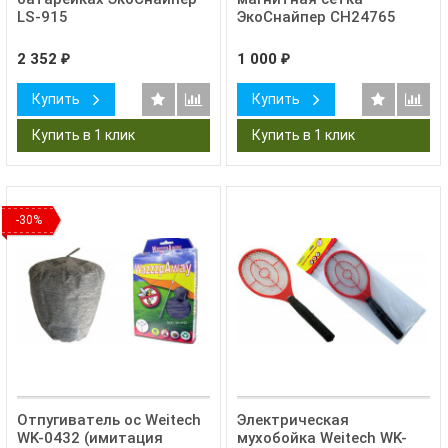
LS-915
ЭкоСнайпер CH24765
2 352
1 000
₽
₽
Купить
Купить
-30%
Отпугиватель ос Weitech
Электрическая
WK-0432 (имитация
мухобойка Weitech WK-