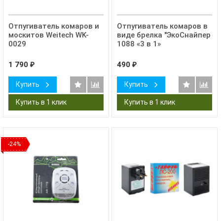
Отпугиватель комаров и
Отпугиватель комаров в
москитов Weitech WK-
виде брелка "ЭкоСнайпер
0029
1088 «3 в 1»
1 790
490
₽
₽
Купить
Купить
-24%