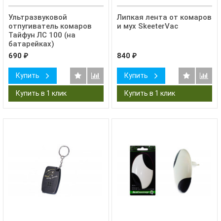
Ультразвуковой
Липкая лента от комаров
отпугиватель комаров
и мух SkeeterVac
Тайфун ЛС 100 (на
батарейках)
690
840
₽
₽
Купить
Купить