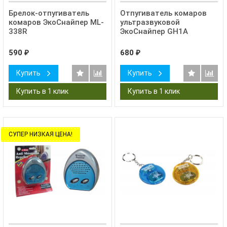
Брелок-отпугиватель
Отпугиватель комаров
комаров ЭкоСнайпер ML-
ультразвуковой
338R
ЭкоСнайпер GH1A
590
680
₽
₽
Купить
Купить
СУПЕР НИЗКАЯ ЦЕНА!