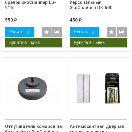
брелок ЭкоСнайпер LS-
персональный
916
ЭкоСнайпер DX-600
550
450
₽
₽
Купить
Купить
Отпугиватель комаров на
Антимоскитная дверная
батарейках ЭкоСнайпер
магнитная сетка