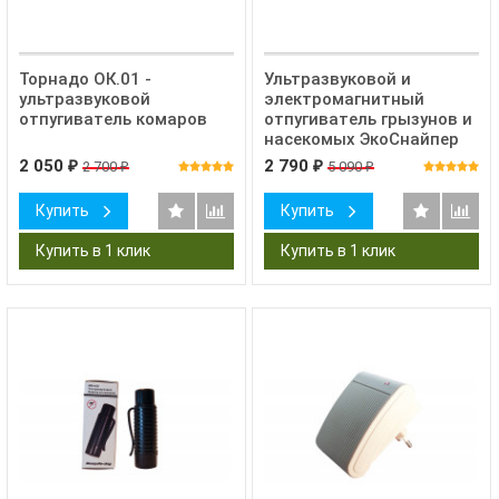
Торнадо ОК.01 -
Ультразвуковой и
ультразвуковой
электромагнитный
отпугиватель комаров
отпугиватель грызунов и
насекомых ЭкоСнайпер
AN-A325
2 050
2 790
2 700
5 090
₽
₽
₽
₽
Купить
Купить