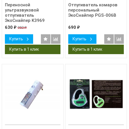
Переносной
Отпугиватель комаров
ультразвуковой
персональный
отпугиватель
ЭкоСнайпер PGS-006B
ЭкоСнайпер K3969
630
690
950
₽
₽
₽
Купить
Купить