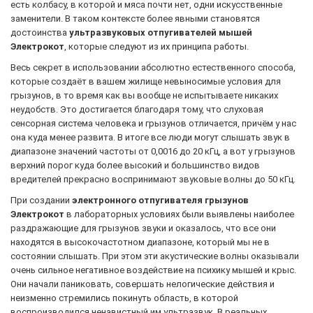
есть колбасу, в которой и мяса почти нет, одни искусственные
заменители. В таком контексте более явными становятся
достоинства
ультразвуковых отпугивателей мышей
Электрокот
, которые следуют из их принципа работы.
Весь секрет в использовании абсолютно естественного способа,
которые создаёт в вашем жилище невыносимые условия для
грызунов, в то время как вы вообще не испытываете никаких
неудобств. Это достигается благодаря тому, что слуховая
сенсорная система человека и грызунов отличается, причём у нас
она куда менее развита. В итоге все люди могут слышать звук в
диапазоне значений частоты от 0,0016 до 20 кГц, а вот у грызунов
верхний порог куда более высокий и большинство видов
вредителей прекрасно воспринимают звуковые волны до 50 кГц.
При создании
электронного отпугивателя грызунов
Электрокот
в лабораторных условиях были выявлены наиболее
раздражающие для грызунов звуки и оказалось, что все они
находятся в высокочастотном диапазоне, который мы не в
состоянии слышать. При этом эти акустические волны оказывали
очень сильное негативное воздействие на психику мышей и крыс.
Они начали паниковать, совершать нелогические действия и
неизменно стремились покинуть область, в которой
воспроизводился ненавистный им ультразвук. В реальных