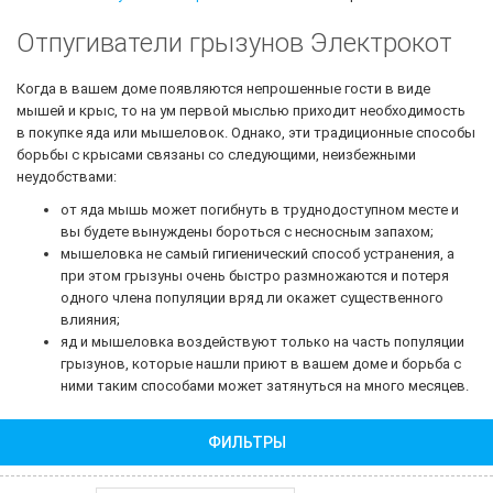
Отпугиватели грызунов Электрокот
Когда в вашем доме появляются непрошенные гости в виде
мышей и крыс, то на ум первой мыслью приходит необходимость
в покупке яда или мышеловок. Однако, эти традиционные способы
борьбы с крысами связаны со следующими, неизбежными
неудобствами:
от яда мышь может погибнуть в труднодоступном месте и
вы будете вынуждены бороться с несносным запахом;
мышеловка не самый гигиенический способ устранения, а
при этом грызуны очень быстро размножаются и потеря
одного члена популяции вряд ли окажет существенного
влияния;
яд и мышеловка воздействуют только на часть популяции
грызунов, которые нашли приют в вашем доме и борьба с
ними таким способами может затянуться на много месяцев.
ФИЛЬТРЫ