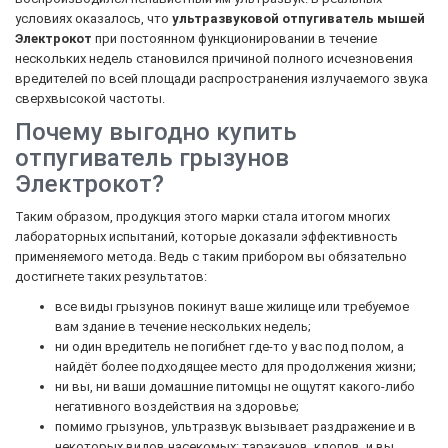
условиях оказалось, что
ультразвуковой отпугиватель мышей
Электрокот
при постоянном функционировании в течение
нескольких недель становился причиной полного исчезновения
вредителей по всей площади распространения излучаемого звука
сверхвысокой частоты.
Почему выгодно купить
отпугиватель грызунов
Электрокот?
Таким образом, продукция этого марки стала итогом многих
лабораторных испытаний, которые доказали эффективность
применяемого метода. Ведь с таким прибором вы обязательно
достигнете таких результатов:
все виды грызунов покинут ваше жилище или требуемое
вам здание в течение нескольких недель;
ни один вредитель не погибнет где-то у вас под полом, а
найдёт более подходящее место для продолжения жизни;
ни вы, ни ваши домашние питомцы не ощутят какого-либо
негативного воздействия на здоровье;
помимо грызунов, ультразвук вызывает раздражение и в
некоторых видов насекомых: тараканов, клопов, и вы