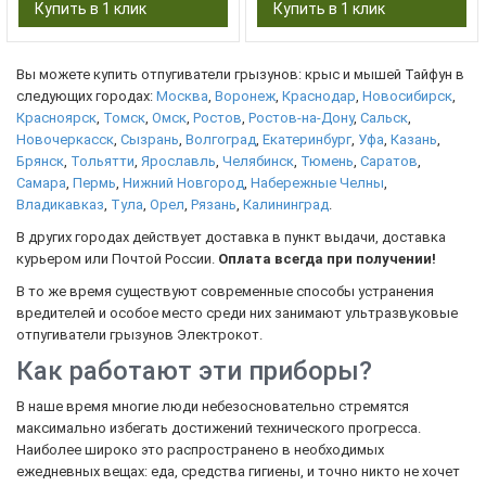
Вы можете купить отпугиватели грызунов: крыс и мышей Тайфун в
следующих городах:
Москва
,
Воронеж
,
Краснодар
,
Новосибирск
,
Красноярск
,
Томск
,
Омск
,
Ростов
,
Ростов-на-Дону
,
Сальск
,
Новочеркасск
,
Сызрань
,
Волгоград
,
Екатеринбург
,
Уфа
,
Казань
,
Брянск
,
Тольятти
,
Ярославль
,
Челябинск
,
Тюмень
,
Саратов
,
Самара
,
Пермь
,
Нижний Новгород
,
Набережные Челны
,
Владикавказ
,
Тула
,
Орел
,
Рязань
,
Калининград
.
В других городах действует доставка в пункт выдачи, доставка
курьером или Почтой России.
Оплата всегда при получении!
В то же время существуют современные способы устранения
вредителей и особое место среди них занимают ультразвуковые
отпугиватели грызунов Электрокот.
Как работают эти приборы?
В наше время многие люди небезосновательно стремятся
максимально избегать достижений технического прогресса.
Наиболее широко это распространено в необходимых
ежедневных вещах: еда, средства гигиены, и точно никто не хочет