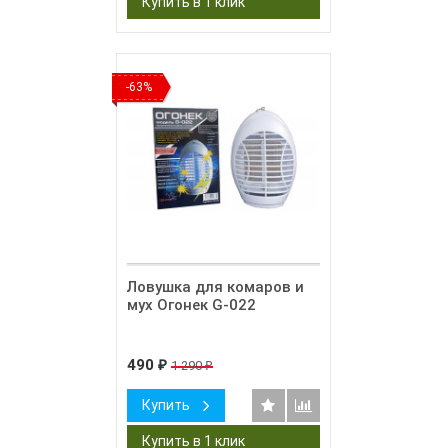
-63%
Ловушка для комаров и
мух Огонек G-022
490
1 290
₽
₽
Купить