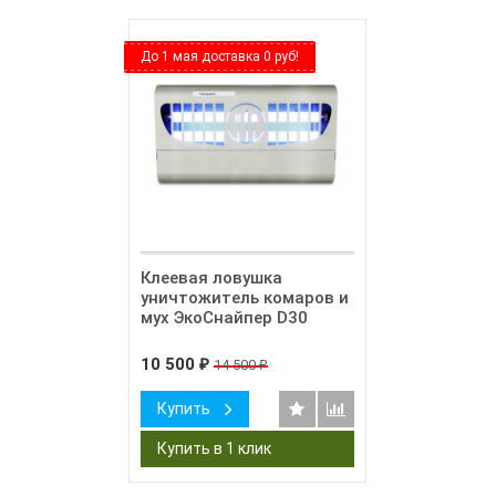
До 1 мая доставка 0 руб!
Клеевая ловушка
уничтожитель комаров и
мух ЭкоСнайпер D30
10 500
14 500
₽
₽
Купить