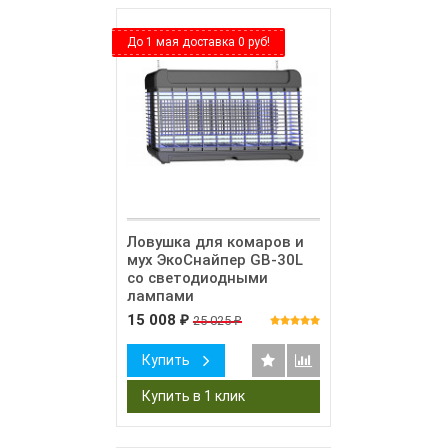
До 1 мая доставка 0 руб!
Ловушка для комаров и
мух ЭкоСнайпер GB-30L
со светодиодными
лампами
15 008
25 025
₽
₽
Купить