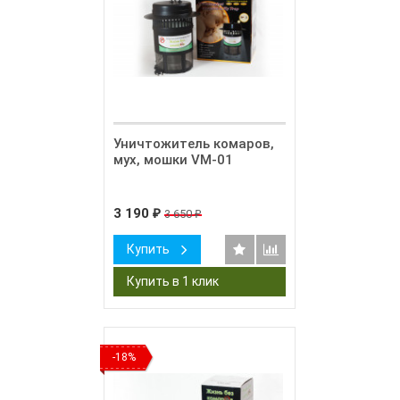
Уничтожитель комаров,
мух, мошки VM-01
3 190
3 650
₽
₽
Купить
-18%