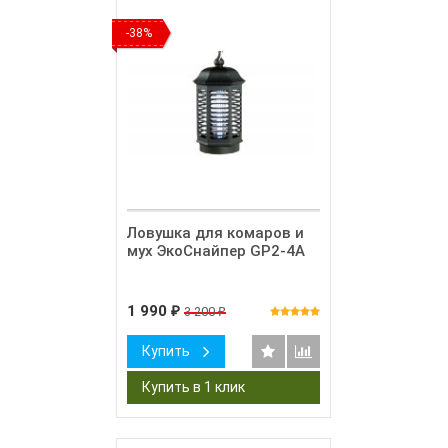
-38%
Ловушка для комаров и
мух ЭкоСнайпер GP2-4A
1 990
3 200
₽
₽
Купить