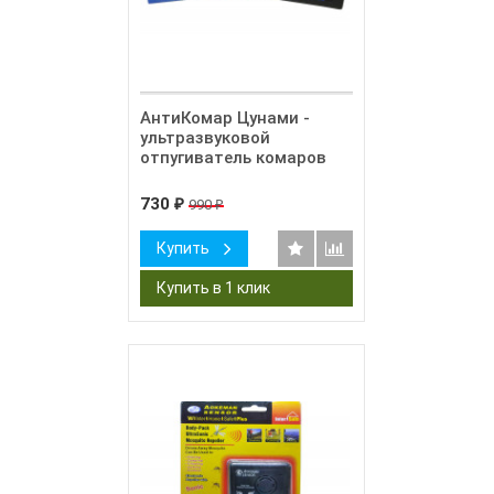
АнтиКомар Цунами -
ультразвуковой
отпугиватель комаров
730
990
₽
₽
Купить