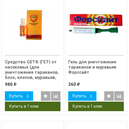
Средство GET® (ГЕТ) от
Гель для уничтожения
насекомых (для
тараканов и муравьев
уничтожения тараканов,
Форcсайт
блох, клопов, муравьев,
ос)
980
260
₽
₽
Купить
Купить