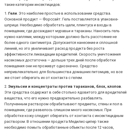
такие категории инсектицидов:
1.
Гели
. Это наиболее простые в использовании средства.
Основной продукт — Форссайт. Гель поставляется в упаковке-
шприце. Необходимо обработать щели, плинтуса и входы в
помещении, где досаждают муравьи и тараканы. Наносить гель
нужно каплями, между которыми должно быть расстояние не
более одного сантиметра. Допускается нанесение и сплошной
линией, но это увеличивает расход продукта без роста
эффективности ликвидации вредителей. Скорость уничтожения
насекомых достаточна — дольше трех дней после обработки
помещения они не проживут однозначно. Средство
непривлекательно для большинства домашних питомцев, но все
же стоит оберегать их от контакта с гелем.
2.
Эмульсии и концентраты против тараканов, блох, клопов
.
Эти средства содержат в себе столько ядовитого для вредителей
вещества, что его нужно предварительно разбавлять.
Полученным раствором обрабатывают предметы, стены и пол в
помещении, где развелось слишком много насекомых. При
обработке кожу следует оберегать от контакта с инсектицидным
раствором. В отношении продукта Медилис-ципер также
необходимо помыть обработанные объекты после 12 часов,