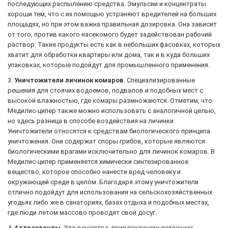
последующих распылению средства. Эмульсии и концентраты
хороши тем, что с их помощью устраняют вредителей на больших
площадях, но при этом важна правильная дозировка. Она зависит
от того, против какого насекомого будет задействован рабочий
раствор. Такие продукты есть как в небольших фасовках, которых
хватит для обработки квартиры или дома, так и в куда больших
упаковках, которые подойдут для промышленного применения.
3.
Уничтожители личинок комаров
. Специализированные
решения для стоячих водоемов, подвалов и подобных мест с
высокой влажностью, где комары размножаются. Отметим, что
Медилис-ципер также можно использовать с аналогичной целью,
но здесь разница в способе воздействия на личинки.
Уничтожители относятся к средствам биологического принципа
уничтожения. Они содержат споры грибов, которые являются
биологическими врагами исключительно для личинок комаров. В
Медилис-ципер применяется химически синтезированное
вещество, которое способно нанести вред человеку и
окружающей среде в целом. Благодаря этому уничтожители
отлично подойдут для использования на сельскохозяйственных
угодьях либо же в санаториях, базах отдыха и подобных местах,
где люди летом массово проводят свой досуг.
4.
Аттрактанты
. Это вещества, привлекающие летающих