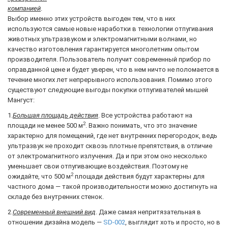
компанией
.
Выбор именно этих устройств выгоден тем, что в них
используются самые новые наработки в технологии отпугивания
животных ультразвуком и электромагнитными волнами, но
качество изготовления гарантируется многолетним опытом
производителя. Пользователь получит современный прибор по
оправданной цене и будет уверен, что в нем ничто не поломается в
течение многих лет непрерывного использования. Помимо этого
существуют следующие выгоды покупки отпугивателей мышей
Мангуст:
1.
Большая площадь действия
. Все устройства работают на
2
площади не менее 500 м
. Важно понимать, что это значение
характерно для помещений, где нет внутренних перегородок, ведь
ультразвук не проходит сквозь плотные препятствия, в отличие
от электромагнитного излучения. Да и при этом оно несколько
уменьшает свои отпугивающие воздействия. Поэтому не
2
ожидайте, что 500 м
площади действия будут характерны для
частного дома — такой производительности можно достигнуть на
складе без внутренних стенок.
2.
Современный внешний вид
. Даже самая непритязательная в
отношении дизайна модель —
SD-002
, выглядит хоть и просто, но в