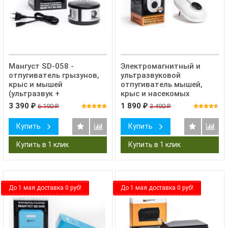
Мангуст SD-058 -
Электромагнитный и
отпугиватель грызунов,
ультразвуковой
крыс и мышей
отпугиватель мышей,
(ультразвук +
крыс и насекомых
электромагнитные
Мангуст SD-042
3 390
1 890
6 190
3 490
₽
₽
₽
₽
волны)
Купить
Купить
До 1 мая доставка 0 руб!
До 1 мая доставка 0 руб!