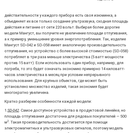
действительности у каждого прибора есть своя изюминка, а
объединяет их все только создание ультразвука, сходная площадь
действия и питание от сети 220 вольт. Выбирая более дорогие
модели Мангуст, вы получите не увеличение площади отпугивания,
а к примеру, уменьшение уровня энергопотребления. Так, изделие
Мангуст SD-042 и SD-058 имеет аналогичную производительность
отпугивания, но устройство с более высокой стоимостью (SD-058)
потребляет в три раза меньше электричества (5 ватт мощности
против 15 ватт). Если использовать один прибор, например, для
погреба, то это будет означать экономию примерно 14 киловатт-
часов электричества в месяц при условии непрерывного
использования. Для крупных объектов, где может быть
установлено множество изделий, такая экономия будет
многократно увеличена.
Кратко разберем особенности каждой модели:
1.
SD-042
. Самое доступное устройство в продуктовой линейке, но
площадь отпугивания достаточна для рядовых покупателей — 500
2
м
. Такая производительность достигается при помощи
электромагнитных и ультразвуковых сигналов, поэтому модель