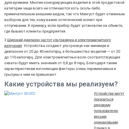
духе времени. Многие конкурирующие изделия в этой продуктовой
категории чаще всего не отличаются хоть сколь-либо
примечательным внешним видом, так что Мангуст будет отменным
выбором для тех, кому важен эстетический аспект при
отпугивании. К примеру, если прибор будет установлен на объекте,
где бывают клиенты предприятия.
3.
Широкий диапазон частот ультразвука и электромагнитного
излучения
. Устройства создают ультразвук как минимум в
диапазоне от 20 до 40 килогерц, а большинство моделей — от 20
до 110 килогерц. Для электромагнитных волн соответствующие
охваты будут иметь значения от 0,8 до 8 герц. Благодаря таким
характеристикам изгоняющие факторы очень переменчивые и
грызуны к ним не привыкают.
Какие устройства мы реализуем?
Устройства могут
показаться
рядовому
пользователю
весьма
одинаковыми
.
Однако в