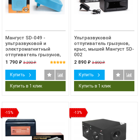
Мангуст SD-049 -
Ультразвуковой
ультразвуковой и
отпугиватель грызунов,
электромагнитный
крыс, мышей Мангуст SD-
отпугиватель грызунов,
002
мышей и крыс
1 790
2 890
3 290
3 890
₽
₽
₽
₽
Купить
Купить
-15%
-13%